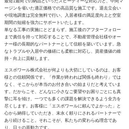
最短1週間での納品といったスピーディーな対応力と、中間マ
ージンを省いた適正価格での高品質な施工です。退去立会い
や現地調査は完全無料で行い、入居者様の満足度向上と空室
期間の短縮を強力にサポートいたします。
単なる工事の実施にとどまらず、施工後のアフターフォロー
まで責任を持って対応することで、不動産管理会社様やオー
ナー様の長期的なパートナーとして信頼を築いています。急
なトラブルや入居中の修繕にも柔軟に対応し、資産価値の維
持・向上に貢献します。
エスポワール株式会社が何よりも大切にしているのは、お客
様との信頼関係です。「作業が終われば関係も終わり」では
なく、そこからが本当のお付き合いの始まりだと考えていま
す。だからこそ、どんなに小さなご要望やお困りごとにも真
摯に耳を傾け、一つでも多くの課題を解決できるよう全力を
尽くします。お客様に「エスポワールに頼んでよかった」と
心から納得していただき、末永く頼りにされるパートナーで
あり続けること。それこそが、私たちの変わらぬ理念であ
り、日々の原動力です。