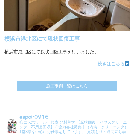
横浜市港北区にて現状回復工事
横浜市港北区にて原状回復工事を行いました。
続きはこちら
施工事例一覧はこちら
espoir0916
◎エスポワール 代表:北村草太
【原状回復・ハウスクリーニ
ング・不用品回収】※協力会社募集中（内装、クリーニング）
1都3県を中心にお仕事をしています。
見積もり・退去立ち会